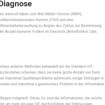
Diagnose
Als wertvoll haben sich Anti-Müller-Hormon (AMH),
follikelstimulierendes Hormon (FSH) und eine
Ultraschalluntersuchung zu Beginn des Zyklus zur Bestimmung
der Anzahl kleinerer Follikel im Eierstock (Antralfollikel Zahl,
t etwas anderen Methoden behandelt als die Standard-IVF-
 zu bestehen scheinen, dass sie keine große Anzahl von Eiern
 Eier manchmal Qualitätsprobleme aufweisen, einige Störungen in
können und manchmal a genetisches Problem in der Infrastruktur
eginn mitgeteilt. Diese; Es sind die Informationen, die solche
sind, um mehr als eine IVF durchzuführen der Embryo kann