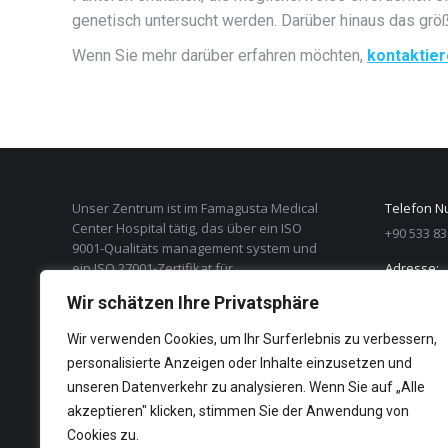
genetisch untersucht werden. Darüber hinaus das grö
Wenn Sie mehr darüber erfahren möchten,
kontaktie
Unser Zentrum ist im Famagusta Medical
Telefon N
Center Hospital tätig, das über ein ISO
+90 533 83
9001-Qualitäts management system und
ein ISO 27001-Zertifikat für
Adresse:
Informationssicherheit und -management
Eşref Bitl
Wir schätzen Ihre Privatsphäre
verfügt.
Zypern
Wir verwenden Cookies, um Ihr Surferlebnis zu verbessern,
Mail:
personalisierte Anzeigen oder Inhalte einzusetzen und
contact@c
unseren Datenverkehr zu analysieren. Wenn Sie auf „Alle
Öffnungsz
akzeptieren" klicken, stimmen Sie der Anwendung von
Montag - F
Cookies zu.