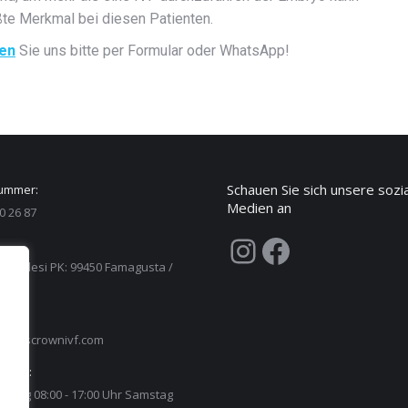
ßte Merkmal bei diesen Patienten.
ren
Sie uns bitte per Formular oder WhatsApp!
Schauen Sie sich unsere sozi
ummer:
Medien an
0 26 87
Instagram
Facebook
is Caddesi PK: 99450 Famagusta /
ypruscrownivf.com
eiten:
reitag 08:00 - 17:00 Uhr Samstag