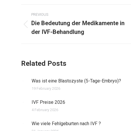
Post
PREVIOUS
navigation
Die Bedeutung der Medikamente in
Previous
der IVF-Behandlung
post:
Related Posts
Was ist eine Blastozyste (5-Tage-Embryo)?
19 February 2026
IVF Preise 2026
4 February 2026
Wie viele Fehlgeburten nach IVF ?