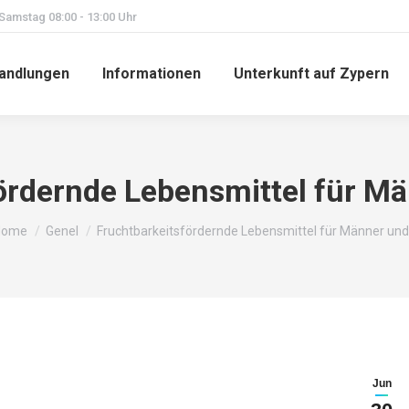
 Samstag 08:00 - 13:00 Uhr
andlungen
Informationen
Unterkunft auf Zypern
ördernde Lebensmittel für M
ou are here:
Home
Genel
Fruchtbarkeitsfördernde Lebensmittel für Männer un
Jun