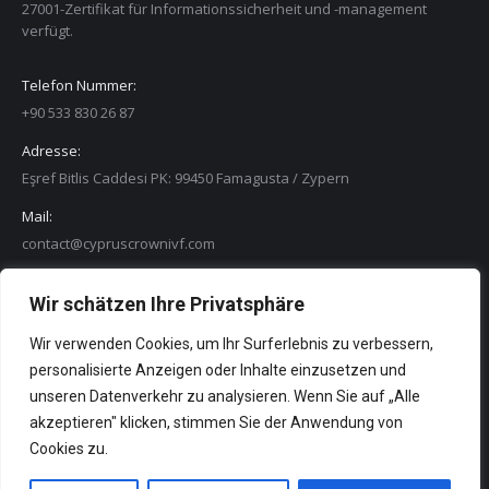
27001-Zertifikat für Informationssicherheit und -management
verfügt.
Telefon Nummer:
+90 533 830 26 87
Adresse:
Eşref Bitlis Caddesi PK: 99450 Famagusta / Zypern
Mail:
contact@cypruscrownivf.com
Öffnungszeiten:
Wir schätzen Ihre Privatsphäre
Montag - Freitag 08:00 - 17:00 Uhr Samstag 08:00 - 13:00 Uhr
Wir verwenden Cookies, um Ihr Surferlebnis zu verbessern,
Schauen Sie sich unsere sozialen Medien an
personalisierte Anzeigen oder Inhalte einzusetzen und
Instagram
Facebook
unseren Datenverkehr zu analysieren. Wenn Sie auf „Alle
akzeptieren" klicken, stimmen Sie der Anwendung von
Cookies zu.