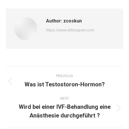
Author:
zcoskun
https://www.drhitzypern.com
Post
PREVIOUS
navigation
Was ist Testostoron-Hormon?
Previous
post:
NEXT
Wird bei einer IVF-Behandlung eine
Next
Anästhesie durchgeführt ?
post: